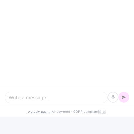
Laddbox
Med en installerad laddbox kan du ladda elbilen hemma.
Läs mer
Stödtjänster
Med stödtjänster tjänar du pengar genom att hjälpa Svenska
kraftnät.
Läs mer