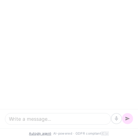
Läs mer
Laddbox
Med en installerad laddbox kan du ladda elbilen hemma.
Läs mer
Stödtjänster
Med stödtjänster tjänar du pengar genom att hjälpa Svenska
kraftnät.
Läs mer