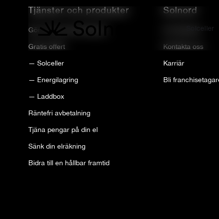
Tjänster och produkter
Solnord
Solceller
Gör vår lönsamhetskalkyl
Om Solnord
Gratis offert
Kontakta oss
— Solceller
Karriär
— Energilagring
Bli franchisetagar
— Laddbox
Räntefri avbetalning
Tjäna pengar på din el
Sänk din elräkning
Bidra till en hållbar framtid