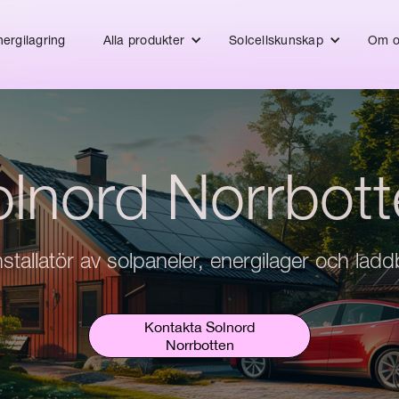
ergilagring
Alla produkter
Solcellskunskap
Om o
lnord Norrbot
stallatör av solpaneler, energilager och lad
Kontakta Solnord
Norrbotten