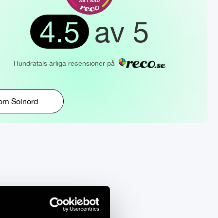
4.5
av 5
Hundratals ärliga recensioner på
om Solnord