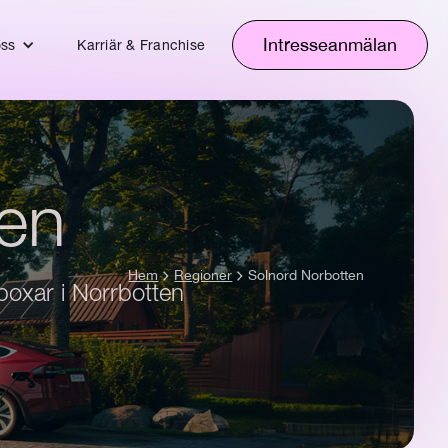
Intresseanmälan
ss
Karriär & Franchise
ten
Hem
Regioner
Solnord Norbotten
dboxar i Norrbotten