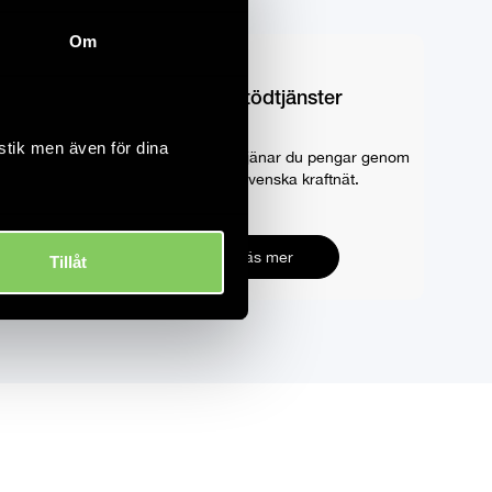
Om
Stödtjänster
stik men även för dina
n du ladda
Med stödtjänster tjänar du pengar genom
att hjälpa Svenska kraftnät.
Läs mer
Tillåt