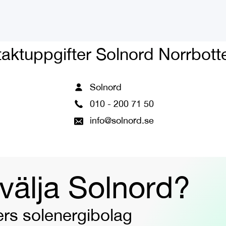
aktuppgifter Solnord Norrbott
Solnord
010 - 200 71 50
info@solnord.se
 välja Solnord?
rs solenergibolag