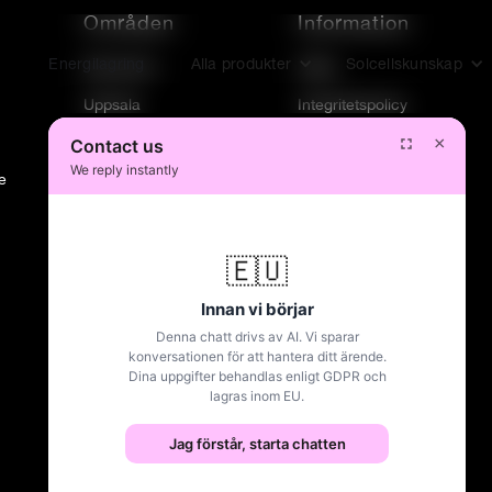
Områden
Information
Energilagring
Alla produkter
Solcellskunskap
Stockholm
Villkor
Uppsala
Integritetspolicy
Skåne
e
Västra Götaland
Värmland
Östergötland
Nyköping
Örebro
Gävleborg
Jönköping
Gotland
Västerås/Eskilstuna