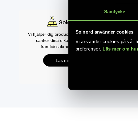
Samtycke
Solceller
Solnord använder cookies
Vi hjälper dig producera solkraft som
sänker dina elkostnader och
Vi använder cookies på vår h
Spara di
framtidssäkrar ditt hem.
preferenser.
Läs mer om hur
batte
Läs mer