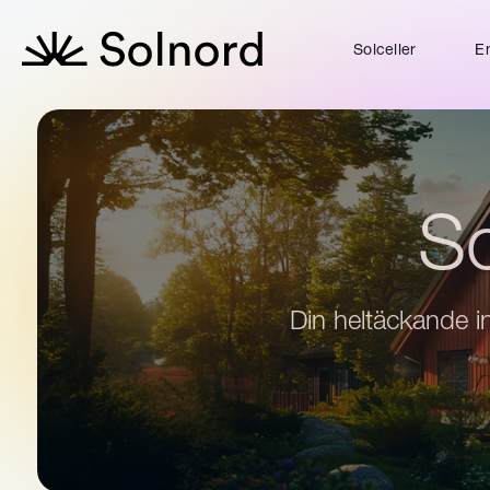
Solceller
En
So
Din heltäckande in